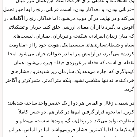
یک «انتخاب» و عاملی برای حرکت است. این همان مرز میان
«قربانی بودن» و «فداکار بودن» است. قربانی، رنج را به اجبار تحمل
می‌کند و در نهایت در آن ذوب می‌شود؛ اما فداکار، رنج را آگاهانه در
آغوش می‌گیرد تا از آن معنای ارزشی خلق کند. جریان و تشکیلاتی
که میان زندان انفرادی، شکنجه و تیرباران، بمباران، لیست‌های
سیاه و شیطان‌سازی‌های سیستماتیک، هویت خود را از «مقاومت
کردن» می‌گیرد، در آرامش پیر اما در طوفان جوان می‌شود. اینجا
نقطه ای است که «فدا» بر غریزه‌ی «بقا» چیره می‌شود؛ همان
کیمیاگری که اجازه می‌دهد یک سازمان زیر شدیدترین فشارهای
خردکننده، نه تنها متلاشی نشود، بلکه متراکم‌تر، متمرکزتر و آگاه‌تر
گردد.
در شیمی، زغال و الماس هر دو از یک عنصر واحد ساخته شده‌اند:
کربن. اما نحوه قرار گرفتن اتم‌ها در کنار هم، دو جنس کاملاً
متفاوت تولید می‌کند. در زغال‌سنگ، پیوندها سست، بی‌نظم و
لایه‌لایه‌اند؛ لذا با کمترین فشار فرومی‌پاشد. اما در الماس، هر اتم