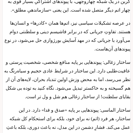
کربن در یک شبکه چهاروجهی، با پیوندهای اشتراکیِ بسیار قوی به
چهار اتم دیگر متصل شده است. این یعنی «سازماندهیِ مطلق».
در عرصه تشکیلات سیاسی نیز، اتم‌ها همان «کادرها» و انسان‌ها
هستند. تفاوتِ جریانی که در برابر فاشیسم دینی و سلطنتی دوام
می‌آورد با جریانی که در مهد آسایش بورژوازی حل می‌شود، در نوع
پیوندهای آن‌هاست.
ساختار زغالی: پیوندهایی بر پایه منافع شخصی، شخصیت پرستی و
عافیت‌طلبی دارد. این ساختار در شرایط عادی حجیم و سیاه‌رنگ به
نظر می‌رسد، اما به محض وزش اولین تندباد بحران، لایه‌های آن از
هم گسیخته و به خاکستر تبدیل می‌شود. نگاه کنید به توده بی شکل
بقایای سلطنت! از ساختار زغالی هم شل و ول تر است.
ساختار الماسی: پیوندهایی بر پایه «صدق و فدا» دارد. در این
ساختار، هر فرد (اتم) نه برای خود، بلکه برای استحکام کل شبکه
عمل می‌کند. فشارِ دشمن در این مدل، نه باعث دوری، بلکه باعثِ