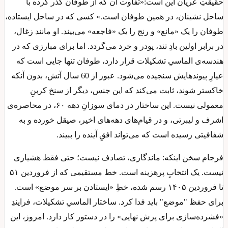
حقیقتِ عریان این است:«تفاوت آن که از طوفان گذر کرده با
ساحل نشینان، در همین طوفان است.» کسی که در ساحل ایستاده،
طوفان را یک «مانع» و رنج را یک «فاجعه» می‌بیند. او مانند زغال،
در برابر اولین بادِ تند، پودر و خرد می‌گردد. اما برای مبارزی که در
هندسه‌ی الماسیِ تشکیلات قرار دارد، طوفان تنها جایی است که
عیارِ پیوندهایش سنجیده می‌شود. عبور از 60 سال آتش، بدون آنکه
خاکستر شوند، ثابت می‌کند که این جنس، دیگر از سنخ کربنِ
معمولی نیست. این ساختار در دمای سوزانِ دهه ۶۰، در محاصره‌ی
اشرف و لیبرتی، و در قیام‌های دهه‌های اخیر، صیقل خورده و به
شفافیتی رسیده است که می‌تواند افقِ آینده را ببیند.
فرجام سخن اینکه: ماندگاری، تصادف نیست؛ حتی فقط هشیاری
نیست. یک انتخابِ پرهزینه است. خط مستقیمی که از فروردین ۵۱
تا فروردین ۱۴۰۵ رسم شده، خطِ «ایستادن بر سر موضع» است.
برای حفظ "موضع" باید فدا کرد. ساختار الماسیِ تشکیلات، فرایندِ
«فشرده‌سازی برای پرش نهایی» را در دستور کار دارد. امروز، این