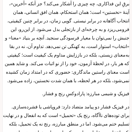
برقِ این فداکاری، چه چیزی را آشکار می‌کند؟ جز آنکه «آخرین»،
آینهٔ «نخستین» است؛ همان استحکام، همان افق انسانی، همان
انتخاب آگاهانه در برابر نیستی. گویی زمان، در برابر چنین کیفیتی،
فرومی‌ریزد و به چرخه‌ای از بازتجلی بدل می‌شود. از این‌رو، این
جنبش را نمی‌توان با معیار فرسودگی سنجید. آنچه بر بنیاد «معنا» و
«انتخاب» استوار است، به کهنگی تن نمی‌دهد. تداوم آن، نه در بقا
به‌معنای زیستی، بلکه در باززایش مداوم یک کیفیت است؛ کیفیتی
که هر بار، در لحظهٔ آزمون، خود را از نو اثبات می‌کند. و شاید همین
است معنای راستین ماندگاری: حضوری که در امتداد زمان کشیده
نمی‌شود، بلکه در هر لحظه، با همان شدت نخستین، زاده می‌شود.
فیزیکِ و شیمی مبارزه: پارادوکسِ رنج و فشار.
در فیزیک فشار دو پیامد متضاد دارد: فروپاشی یا فشرده‌سازی.
برای توده‌های ناآگاه، رنج یک «تحمیل» است که به انفعال و در نهایت
تسلیم ختم می‌شود. اما در منطق مبارزه، رنج نه یک تحمیل، بلکه