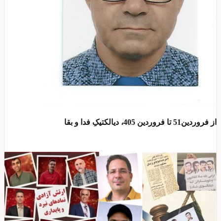
از فروردین51 تا فروردین 405، دیالکتیکِ فدا و بقا