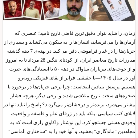
زمان، را شاید بتوان دقیق ترین قاضی تاریخ نامید؛ عنصری که
آرمان‌ها را می‌فرساید، انسان‌ها را به سکون می‌کشاند و بسیاری از
جریان‌ها را در غبار فراموشی دفن می‌کند. در پهنه‌ی 7 دهه گذشته
مبارزات تاریخ معاصر ایران، از کودتای ننگین 28 مرداد تا به امروز
و از جوخه‌های تیرباران ساواک در دهه ۵۰ تا ایستادگی‌های حیرت
آور در سال ۱۴۰۵—با حقیقتی فراتر از بقای فیزیکی روبه‌رو
هستیم. پرسش بنیادین اینجاست: چرا برخی جریان‌ها در برخورد با
صخره‌های سخت تاریخ متلاشی شدند و برخی دیگر، هرچه فشار
بیشتر می‌شود، برنده‌تر و درخشان‌تر می‌گردند؟ پاسخ را نباید تنها در
لابلای کتب سیاسی، بلکه باید در ژرفای علم و فلسفه و واقعیت
وجودی هستی جستجو کرد. این نوشتار واکاویِ رازی است که به
مجاهدین "ماندگاری" بخشید، و آنها خود را به "ساختاری الماسی"