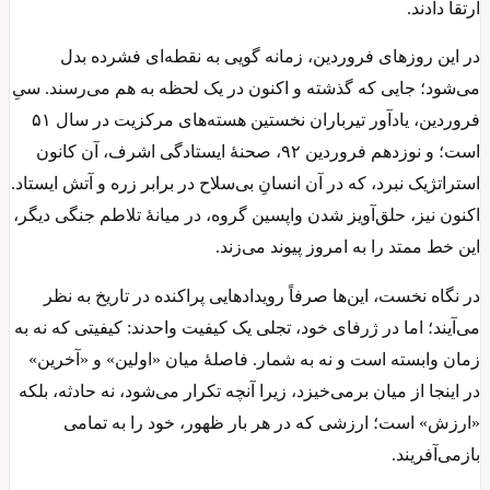
ارتقا دادند.
در این روزهای فروردین، زمانه گویی به نقطه‌ای فشرده بدل
می‌شود؛ جایی که گذشته و اکنون در یک لحظه به هم می‌رسند. سیِ
فروردین، یادآور تیرباران نخستین هسته‌های مرکزیت در سال ۵۱
است؛ و نوزدهم فروردین ۹۲، صحنهٔ ایستادگی اشرف، آن کانون
استراتژیک نبرد، که در آن انسانِ بی‌سلاح در برابر زره و آتش ایستاد.
اکنون نیز، حلق‌آویز شدن واپسین گروه، در میانهٔ تلاطم جنگی دیگر،
این خط ممتد را به امروز پیوند می‌زند.
در نگاه نخست، این‌ها صرفاً رویدادهایی پراکنده در تاریخ به نظر
می‌آیند؛ اما در ژرفای خود، تجلی یک کیفیت واحدند: کیفیتی که نه به
زمان وابسته است و نه به شمار. فاصلهٔ میان «اولین» و «آخرین»
در اینجا از میان برمی‌خیزد، زیرا آنچه تکرار می‌شود، نه حادثه، بلکه
«ارزش» است؛ ارزشی که در هر بار ظهور، خود را به تمامی
بازمی‌آفریند.