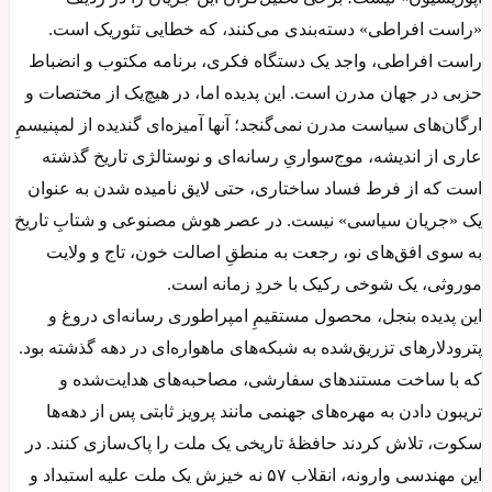
«راست افراطی» دسته‌بندی می‌کنند، که خطایی تئوریک است.
راست افراطی، واجد یک دستگاه فکری، برنامه مکتوب و انضباط
حزبی در جهان مدرن است. این پدیده اما، در هیچ‌یک از مختصات و
ارگان‌های سیاست مدرن نمی‌گنجد؛ آنها آمیزه‌ای گندیده از لمپنیسمِ
عاری از اندیشه، موج‌سواریِ رسانه‌ای و نوستالژی تاریخ گذشته
است که از فرط فساد ساختاری، حتی لایق نامیده شدن به عنوان
یک «جریان سیاسی» نیست. در عصر هوش مصنوعی و شتابِ تاریخ
به سوی افق‌های نو، رجعت به منطقِ اصالت خون، تاج و ولایت
موروثی، یک شوخی رکیک با خردِ زمانه است.
این پدیده بنجل، محصول مستقیمِ امپراطوری رسانه‌ای دروغ و
پترودلارهای تزریق‌شده به شبکه‌های ماهواره‌ای در دهه‌ گذشته بود.
که با ساخت مستندهای سفارشی، مصاحبه‌های هدایت‌شده و
تریبون دادن به مهره‌های جهنمی مانند پرویز ثابتی پس از دهه‌ها
سکوت، تلاش کردند حافظهٔ تاریخی یک ملت را پاک‌سازی کنند. در
این مهندسی وارونه، انقلاب ۵۷ نه خیزش یک ملت علیه استبداد و