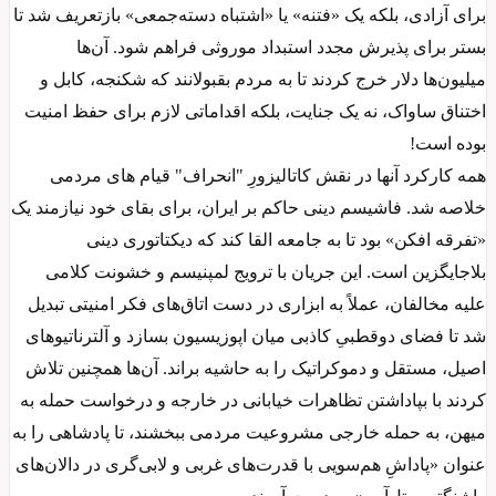
برای آزادی، بلکه یک «فتنه» یا «اشتباه دسته‌جمعی» بازتعریف شد تا
بستر برای پذیرش مجدد استبداد موروثی فراهم شود. آن‌ها
میلیون‌ها دلار خرج کردند تا به مردم بقبولانند که شکنجه، کابل و
اختناق ساواک، نه یک جنایت، بلکه اقداماتی لازم برای حفظ امنیت
بوده است!
همه کارکرد آنها در نقش کاتالیزورِ "انحراف" قیام های مردمی
خلاصه شد. فاشیسم دینی حاکم بر ایران، برای بقای خود نیازمند یک
«تفرقه ‌افکن» بود تا به جامعه القا کند که دیکتاتوری دینی
بلاجایگزین است. این جریان با ترویج لمپنیسم و خشونت کلامی
علیه مخالفان، عملاً به ابزاری در دست اتاق‌های فکر امنیتی تبدیل
شد تا فضای دوقطبیِ کاذبی میان اپوزیسیون بسازد و آلترناتیوهای
اصیل، مستقل و دموکراتیک را به حاشیه براند. آن‌ها همچنین تلاش
کردند با بپاداشتن تظاهرات خیابانی در خارجه و درخواست حمله به
میهن، به حمله خارجی مشروعیت مردمی ببخشند، تا پادشاهی را به
عنوان «پاداشِ هم‌سویی با قدرت‌های غربی و لابی‌گری در دالان‌های