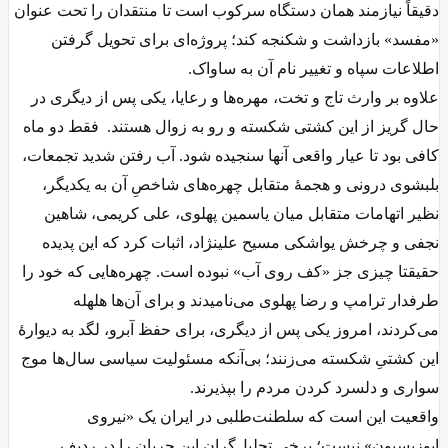
دقیقاً نیازمند همان دستگاه سرکوب است تا منتقدان را تحت عنوان
«مفسد» بازداشت و شکنجه کند؛ پروژه‌ای برای تحویل گرفتن
اطلاعات سپاه و تغییر نام آن به ساواک.
علاوه بر وارث تاج و تخت، مهره‌ها و رعایا، یکی پس از دیگری در
حال گریز از این کشتی شکسته و رو به زوال هستند. فقط دو ماه
کافی بود تا عیار واقعی آنها سنجیده شود. آب رفتن شدید تجمعات،
بلبشوی درونی و هجمهٔ متقابل چهره‌های شاخصِ آن به یکدیگر،
نظیر اتهامات متقابل میان یاسمین پهلوی، علی کریمی، شاهین
نجفی و چرخش یواشکی مسیح علینژاد، اثبات کرد که این پدیده
حقیقتا چیزی جز «کف روی آب» نبوده است. چهره‌هایی که خود را
طرفدار ترامپ و رضا پهلوی می‌نامیدند و برای آن‌ها هلهله
می‌کردند، امروز یکی پس از دیگری، برای حفظ آبرو، لگد به دیوارهٔ
این کشتیِ شکسته می‌زنند؛ بی‌آنکه مسئولیت سیاسی سال‌ها موج‌
سواری و دلسرد کردن مردم را بپذیرند.
واقعیت این است که سلطنت‌طلبی در ایران یک «نیروی
اپوزیسیون» نیست؛ برخی تحلیل‌گران این جریان را در ردیف