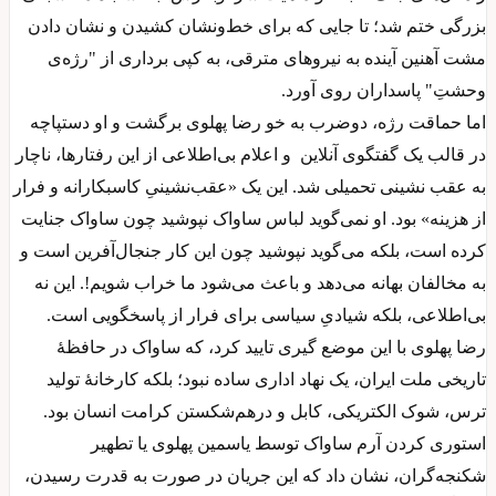
بزرگی ختم شد؛ تا جایی که برای خط‌ونشان کشیدن و نشان دادن
مشت آهنین آینده به نیروهای مترقی، به کپی برداری از "رژه‌ی
وحشتِ" پاسداران روی آورد.
اما حماقت رژه، دوضرب به خو رضا پهلوی برگشت و او دستپاچه
در قالب یک گفتگوی آنلاین و اعلام بی‌اطلاعی از این رفتارها، ناچار
به عقب نشینی تحمیلی شد. این یک «عقب‌نشینیِ کاسبکارانه و فرار
از هزینه» بود. او نمی‌گوید لباس ساواک نپوشید چون ساواک جنایت
کرده است، بلکه می‌گوید نپوشید چون این کار جنجال‌آفرین است و
به مخالفان بهانه می‌دهد و باعث می‌شود ما خراب شویم!. این نه
بی‌اطلاعی، بلکه شیادیِ سیاسی برای فرار از پاسخگویی است.
رضا پهلوی با این موضع گیری تایید کرد، که ساواک در حافظهٔ
تاریخی ملت ایران، یک نهاد اداری ساده نبود؛ بلکه کارخانهٔ تولید
ترس، شوک الکتریکی، کابل و درهم‌شکستن کرامت انسان بود.
استوری کردن آرم ساواک توسط یاسمین پهلوی یا تطهیر
شکنجه‌گران، نشان داد که این جریان در صورت به قدرت رسیدن،