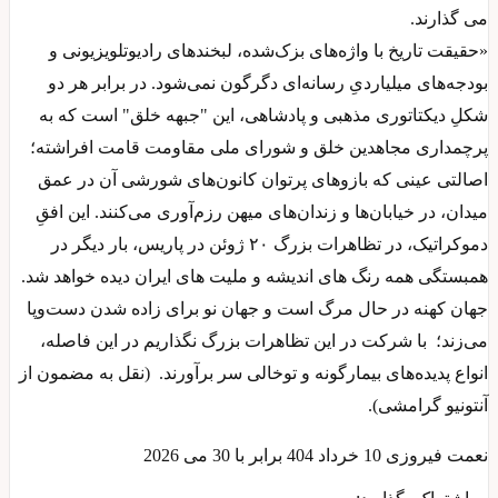
می گذارند.
«حقیقت تاریخ با واژه‌های بزک‌شده، لبخندهای رادیوتلویزیونی و
بودجه‌های میلیاردیِ رسانه‌ای دگرگون نمی‌شود. در برابر هر دو
شکلِ دیکتاتوری مذهبی و پادشاهی، این "جبهه خلق" است که به
پرچمداری مجاهدین خلق و شورای ملی مقاومت قامت افراشته؛
اصالتی عینی که بازوهای پرتوان کانون‌های شورشی آن در عمق
میدان، در خیابان‌ها و زندان‌های میهن رزم‌آوری می‌کنند. این افقِ
دموکراتیک، در تظاهرات بزرگ ۲۰ ژوئن در پاریس، بار دیگر در
همبستگی همه رنگ های اندیشه و ملیت های ایران دیده خواهد شد.
جهان کهنه در حال مرگ است و جهان نو برای زاده شدن دست‌وپا
می‌زند؛ با شرکت در این تظاهرات بزرگ نگذاریم در این فاصله،
انواع پدیده‌های بیمارگونه و توخالی سر بر‌آورند. (نقل به مضمون از
آنتونیو گرامشی).
نعمت فیروزی 10 خرداد 404 برابر با 30 می 2026