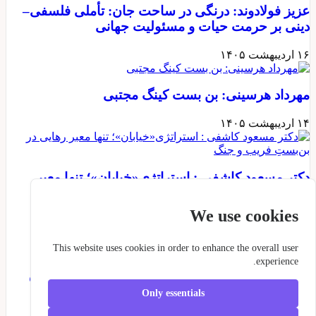
عزیز فولادوند: درنگی در ساحت جان: تأملی فلسفی–
دینی بر حرمت حیات و مسئولیت جهانی
۱۶ اردیبهشت ۱۴۰۵
مهرداد هرسینی: بن بست کینگ مجتبی
۱۴ اردیبهشت ۱۴۰۵
دکتر مسعود کاشفی : استراتژی«خیابان»؛ تنها معبر
رهایی در بن‌بستِ فریب و جنگ
We use cookies
۱۱ اردیبهشت ۱۴۰۵
This website uses cookies in order to enhance the overall user
experience.
نعمت فیروزی : شکست تور اروپایی در «پیش‌فروشِ
پروژه ایران‌فروشی»
Only essentials