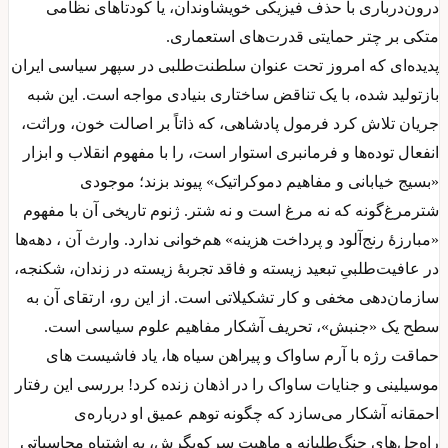
درون‌درباری با حذف فیزیکی خویشاوندان، یا کودتاهای نظامی
متکی بر چتر حمایتی قدرت‌های استعماری.
پدیده‌ای که امروز تحت عنوان سلطنت‌طلبی در سپهر سیاسی ایران
بازتولید شده، با یک تناقض ساختاری بنیادی مواجه است. این شبه
جریان تلاش کرد فرمول پادشاهی، که ذاتاً بر اصالت خون، وراثت،
انفعال توده‌ها و فرمانبری استوار است، را با مفهوم انقلاب و ابزار
«بسیج خیابانی و مفاهیم دموکراتیک» پیوند بزند؛ موجودی
شترمرغ‌گونه که نه مرغ است و نه شتر. ژنوم تاریخی آن با مفهوم
«مبارزهٔ رنج‌آلود و پرداخت هزینه» هم‌خوانی ندارد. وارث آن ، دهه‌ها
در عافیت‌طلبیِ تبعید زیسته و فاقد تجربهٔ زیسته در زندان، شکنجه،
سازمان‌دهی مخفی و کار تشکیلاتی است. از این رو، ارتقای آن به
سطح یک «جنبش»، تحریف آشکار مفاهیم علوم سیاسی است.
حماقت رژه با آرم ساواک و پیراهن سیاه ها، یاد فاشیست های
موسیلینی و جنایات ساواک را در اذهان زنده کرد! بررسی این رفتار
احمقانه آشکار می‌سازد که چگونه توهم عمیق او درباره‌ی
راه‌حل‌های جنگ‌طلبانه و ماهیت سرکوبگرش، به اشتباه محاسباتی