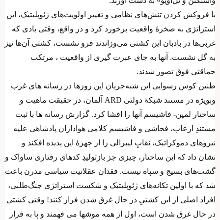
واشنگتن و تل‌آویو» به دست آورند.
با فروکش کردن تنش‌های نظامی و تغییر اولویت‌های ژئوپلیتیک، این
استراتژی به صخرهٔ واقعیت برخورد کرد و در واقع، وقتی بادی که
غربی‌ها در بادبان این کشتی می‌وزاندند فرو نشست، کشتی آن‌ها نیز
به گل نشست. آنها به جای عبرت گیری از واقعیت ، مرتکب
حماقتی فوق تصور شدند.
طنین کوس رسوایی این شبه‌جریان این روزها در رسانه های غرب
وبویژه در مستند شبکهٔ دولتی ARD آلمان، در حقیقت ماهیت و
ساختار لمپن- فاشیسم آنها را افشا کرد. گزارش رسانه ها با ثبت
مستندِ ارعاب، فحاشی و فاشیسم کلامی هواداران پادشاهی علیه
نیروهای دموکراتیک، نقابِ لیبرالی را از چهرهٔ این پدیده افکند و
نشان داد که این ساختار، چیزی جز بازتولیدِ کدهای رفتاری ساواک و
گشت‌های بسیج و سپاه نیست. فقدان عقلانیت سیاسی مدرن باعث
شد که با اولین تکانه‌های ژئوپلیتیک و شکست استراتژی جنگ‌طلبی،
افراد اصلی از این کشتیِ در حال غرق شدن فرار کنند! وقتی کشتی
در حال غرق شدن است، اول از همه موشها می فهمند و پا به فرار