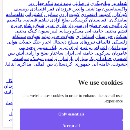
شعله ور
میانجیگری
نارضایتی
بیمه نامه
تنگه چهار زبر
واکسیناسیون
بهداشتی
والدین
فرزندان
فقر اقتصادی
یونیسف
کودکان.
کمیسر اقتصادی
کویت
اردن
سناتور.
کشتیرانی
تفاهمنامه
نمایندگان.
افغانستان
گرسنگی
صلح آزادی
تفاهم
قضاییه.
ماکسیم
کروگلوف
طرح صلح
اورسورواز
طارق عزیز
شیخ و شاه
جزیره
قشم
مجتبی خامنه ایی
مسکو
رسانه.
لیبراسیون
کینگ مجتبی
نفتکش
خوزستان
استانداری
تحولات خاورمیانه
تحولات
سنتکام
زلنسکی
قالیباف
نیروهای مسلح
دیجیتال
اخبار جنگ
حملات هوایی
بمب افکن
اعتراض و قیام
ایران
تبریز
بابک علیپور
وحید بنی
عامریان
سرکوبی
خامنه ایی
ایران
ساختار
صلح و آزادی
آتش بس
اصفهان
حمله آمریکا
بمباران
پارلمان.
ترامپ
موشک.
سیاست.
خشونت.
خامنه ایی
جمهوری.
کردستان.
بین المللی.
مذاکره.
ایتالیا.
اعتراضات.
حقوق انسان
ارتش آزادیبخش
راه حل سوم
العربیه
خبرگزاری فرانسه
موشک بالستیک
نبرد کلاسیک
صلح.
لبنان
خاورمیانه.
پاریس.
کرج
ولایت فقیه
حقوق بشر.
کنفرانس.
آمریکا .
We use cookies
دمکراتیک.
خامنه ایی.
استراتژیک.
حماسه.
سرنگونی.
فروغ جاویدان
دموکراسی.
سرکوب.
سوریه
پزشکیان
بمب اتم
رویترز
ارتش آزادی
This website uses cookies in order to enhance the overall user
بخش
حمله ایران
استعمار
جنایت علیه بشریت
سپاه پاسداران
experience.
نیویورک پست
روسیه
خانم رجوی
سربداران
مریم رجوی
قزلحصار
عراق
پاسداران
اقتصادی
پهباد
شورای عالی امنیت
خلیج فارس
فاشیسم دینی
کنگره آمریکا
اسراییل
حمله موشکی
دانشگاه
قتل
Only essentials
عام 67
زندانیان
اعدام
سیاست آمریکا
گاردین
سلاح اتمی
شورای
ملی مقاومت
مماشات
مسعود رجوی
Accept all