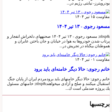
بودرویترز- نیابتی رژیم در...
مقاومت
۱۵ تیر ۱۴۰۴
مسعود رجوی - ۱۳ تیر ۱۴۰۴
&nbsp; مسعود رجوی - ۱۳ تیر ۱۴۰۴ صحنههای دلخراش انفجار و
پرتاب شدن خودروها به هوا در خیابان و جان باختن عابران و
هموطنان بیگناه در تجریش در...
مقاومت
۰۱ تیر ۱۴۰۴
خانم رجوی: حالا ديگر خامنه‌ای بايد برود
خانم رجوی: حالا ديگر خامنهای بايد برودمردم ايران از پايان جنگ
استقبال میكنند و صلح و آزادی میخواهند&nbsp; خامنهای مسئول
يك پروژه ضدملی است ك...
برچسبها