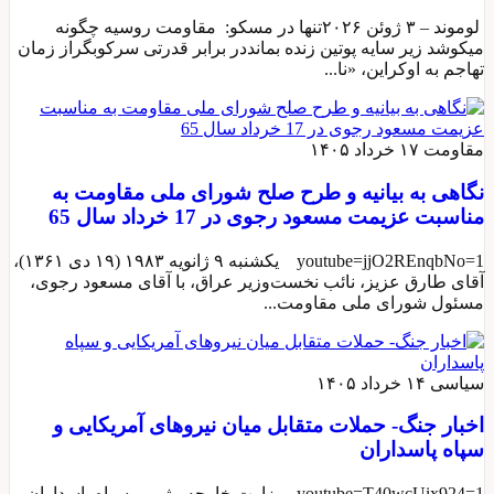
لوموند – ۳ ژوئن ۲۰۲۶تنها در مسکو: مقاومت روسیه چگونه
میکوشد زیر سایه پوتین زنده بمانددر برابر قدرتی سرکوبگراز زمان
تهاجم به اوکراین، «نا...
مقاومت
۱۷ خرداد ۱۴۰۵
نگاهی به بیانیه و طرح صلح شورای ملی مقاومت به
مناسبت عزیمت مسعود رجوی در 17 خرداد سال 65
youtube=jjO2REnqbNo=1 یکشنبه ۹ ژانویه ۱۹۸۳ (۱۹ دی ۱۳۶۱)،
آقای طارق عزیز، نائب نخست‌وزیر عراق، با آقای مسعود رجوی،
مسئول شورای ملی مقاومت...
سیاسی
۱۴ خرداد ۱۴۰۵
اخبار جنگ- حملات متقابل میان نیروهای آمریکایی و
سپاه پاسداران
youtube=T40wcUix924=1 وزارت خارجه رژیم و سپاه پاسداران