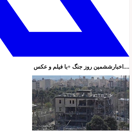
....اخبارششمین روز جنگ +با فیلم و عکس