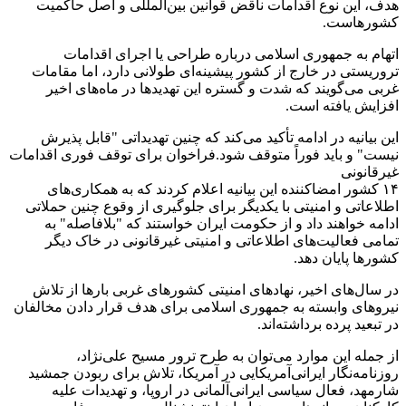
هدف، این نوع اقدامات ناقض قوانین بین‌المللی و اصل حاکمیت
کشورهاست.
اتهام به جمهوری اسلامی درباره طراحی یا اجرای اقدامات
تروریستی در خارج از کشور پیشینه‌ای طولانی دارد، اما مقامات
غربی می‌گویند که شدت و گستره این تهدیدها در ماه‌های اخیر
افزایش یافته است.
این بیانیه در ادامه تأکید می‌کند که چنین تهدیداتی "قابل پذیرش
نیست" و باید فوراً متوقف شود.فراخوان برای توقف فوری اقدامات
غیرقانونی
۱۴ کشور امضاکننده این بیانیه اعلام کردند که به همکاری‌های
اطلاعاتی و امنیتی با یکدیگر برای جلوگیری از وقوع چنین حملاتی
ادامه خواهند داد و از حکومت ایران خواستند که "بلافاصله" به
تمامی فعالیت‌های اطلاعاتی و امنیتی غیرقانونی در خاک دیگر
کشورها پایان دهد.
در سال‌های اخیر، نهادهای امنیتی کشورهای غربی بارها از تلاش
نیروهای وابسته به جمهوری اسلامی برای هدف قرار دادن مخالفان
در تبعید پرده برداشته‌اند.
از جمله این موارد می‌توان به طرح ترور مسیح علی‌نژاد،
روزنامه‌نگار ایرانی‌آمریکایی در آمریکا، تلاش برای ربودن جمشید
شارمهد، فعال سیاسی ایرانی‌آلمانی در اروپا، و تهدیدات علیه