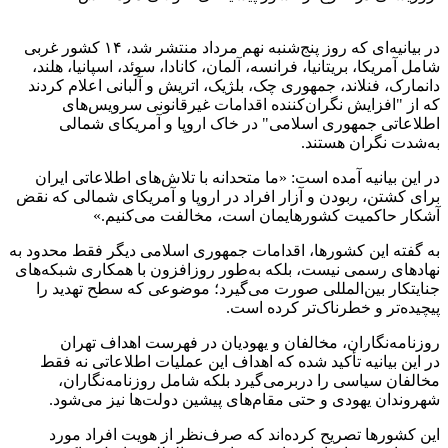
در بیانیه‌ای که روز پنج‌شنبه نهم مرداد منتشر شد، ۱۴ کشور غربی
شامل آمریکا، بریتانیا، فرانسه، آلمان، کانادا، سوئد، اسپانیا، هلند،
دانمارک، فنلاند، جمهوری چک، بلژیک، اتریش و آلبانی اعلام کردند
که از "افزایش نگران‌کننده اقدامات غیرقانونی سرویس‌های
اطلاعاتی جمهوری اسلامی" در خاک اروپا و آمریکای شمالی
به‌شدت نگران هستند.
در این بیانیه آمده است: «ما متحدانه با تلاش‌های اطلاعاتی ایران
برای کشتن، ربودن و آزار افراد در اروپا و آمریکای شمالی که نقض
آشکار حاکمیت کشورهایمان است، مخالفت می‌کنیم.»
به گفته این کشورها، اقدامات جمهوری اسلامی دیگر فقط محدود به
نهادهای رسمی نیست، بلکه به‌طور روزافزون با همکاری شبکه‌های
جنایتکار بین‌المللی صورت می‌گیرد؛ موضوعی که سطح تهدید را
پیچیده‌تر و خطرناک‌تر کرده است.
روزنامه‌نگاران، مخالفان و یهودیان در فهرست اهداف تهران
در این بیانیه تأکید شده که اهداف این عملیات اطلاعاتی نه‌ فقط
مخالفان سیاسی را دربرمی‌گیرد بلکه شامل روزنامه‌نگاران،
شهروندان یهودی و حتی مقام‌های پیشین دولت‌ها نیز می‌شود.
این کشورها تصریح کرده‌اند که صرف‌نظر از هویت افراد مورد