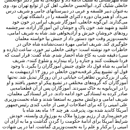
خانعلی شلیک کرد. ابوالحسن خانعلی، اهل کن از توابع تهران بود. وی
به‌عنوان دبیر فلسفه و عربی در دبیرستانهای جامی و شریف درس
می‌داد. او همزمان دوره دکترای فلسفه را در دانشگاه تهران
می‌گذارند. این‌گونه خانعلی، آموزگار شریف ایرانی در خون خود
غلتید و شهید شد. خون پاک و جوشان این آموزگار آزاده، سرچشمه
رودهای خروشانِ خیزش و آزادیخواهی شد. شاه به شریف امامی،
نخست‌وزیر وقت خود دستور داد از جنبش بپا خواسته معلمان
جلوگیری کند. شریف امامی مهرهٔ دست‌نشانده شاه خائن در
خاطرات خود نوشته است: «وقتی خانعلی تیر خورد، ساعت (یازده و
سی) دقیقه شب به کاخ شاه احضار شدم. شاه گفت: قرار است که
فردا شیطنت کنند و جنازه را راه بیندازند و شلوغ کنند». شریف
امامی به شاه قول داد جلوی جنبش آموزگاران را بگیرد. با وجود
قول او، تشییع پیکر غرقه‌به‌خون خانعلی در روز ۱۳ اردیبهشت به
یکی از بزرگ‌ترین تظاهرات خیابانی در آن روزگار تبدیل شد. نه‌تنها
آموزگاران که گروه‌های مختلفی در تشیع پیکر او حضور یافتند و او
را در ابن‌بابویه به خاک سپردند. آموزگاران پس از آن قطعنامه‌یی
صادر کرده به ایستادگی خود ادامه دادند. در اثر ایستادگی معلمان،
شریف امامی و دولتش مجبور به استعفا شدند و شاه نخست‌وزیری
علی امینی را که برای اصلاحات ارضی از جانب کندی رئیس‌جمهور
آمریکا کاندید شده بود، پذیرفت. هر چند ۱۴ ماه بعد شاه با
چرخش‌مداری از رژیم بورژوا ملاک به بورژوازی وابسته، خودش
شرایط آمریکا برای ادامهٔ حکومت را گردن گذاشت و ما به ازای آن
امینی را برکنار و علم را به نخست‌وزیری گماشت. اما در پی شهادت