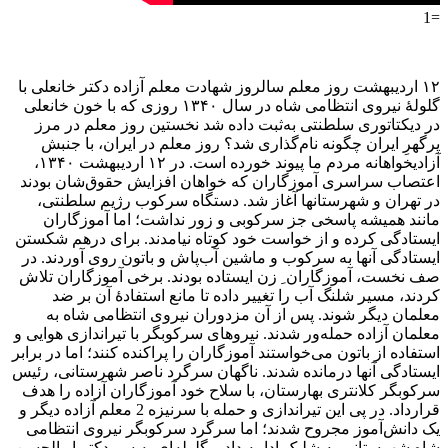
=1
۱۲ اردیبهشت روز معلم سالروز شهادت معلم آزاده دکتر خانعلی با
گلولهٔ نیروی انتظامی شاه در سال ۱۳۴۰ روزی که با خون خانعلی
در دیکتاتوری سلطنتی به‌ثبت داده شد نخستین روز معلم در مرز
پرگهرِ ایران چگونه نام‌گذاری شد؟ روز معلم در ایران، با جنبش
آزادیخواهانه مردم ما پیوند خورده است. در ۱۲ اردیبهشت ۱۳۴۰،
اعتصاب سراسری آموزگاران که خواهان افزایش حقوق‌شان بودند
در تهران و شهرستانها آغاز شد. دستگاه سرکوب رژیم سلطنتی،
مانند همیشه پاسخی جز سرکوبی و زور نداشت؛ اما آموزگاران
ایستادگی کرده و از خواست خود کوتاه نیامدند. برای درهم شکستن
ایستادگی آنها به سرکوب و ماشین آب‌پاش و باتون روی آوردند. در
صف نخست، آموزگاران ِ زن ایستاده بودند. برخی آموزگاران تلاش
کردند، مسیر شلنگ آب را تغییر داده تا مانع استفادهٔ آن بر ضد
معلمان دیگر شوند. پس از آن مزدوران نیروی انتظامی شاه به
معلمان آزاده حمله‌ور شدند. نیروهای سرکوبگر با تیراندازی هوایی و
استفاده از باتون می‌خواستند آموزگاران را پراکنده کنند؛ اما در برابر
ایستادگی آنها درمانده شدند. ناگهان سرگرد ناصر شهرستانی، رئیس
سرکوبگر کلانتری بهارستان، با سلاح خود آموزگاران آزاده را هدف
قرارداد. در پی این تیراندازی و حمله با سرنیزه 2 معلم آزاده دیگر و
یک دانش‌آموز مجروح شدند؛ اما سرگرد سرکوبگر نیروی انتظامی
شاه شهرستانی به شلیک ادامه داد و گلوله‌ای به سر دکتر ابوالحسن