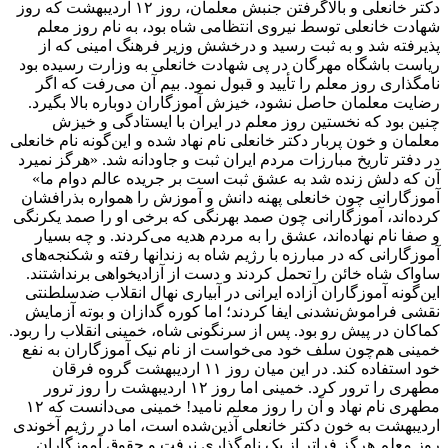
دکتر خانعلی و بالا‌گرفتن جنبش معلمان، روز ۱۲ اردیبهشت که روز
شهادت خانعلی توسط نیروی انتظامی شاه بود، به نام روز معلم
پذیرفته شد و به ثبت رسید و درخشش وزیر فرهنگ امینی که از
ریاست باشگاه مهرگان در پی شهادت خانعلی به وزارت رسیده بود
نامگذاری روز معلم را تأیید و قبول نمود. بیم آن می‌رفت که اگر
رضایت معلمان حاصل نشود، خیزش آموزگاران دوباره بالا بگیرد.
چنین بود که نخستین روز معلم در ایران با ایستادگی و خیزش
معلمان و خون پربار دکتر خانعلی نام نهاد شده و این‌گونه نام خانعلی
در دفتر تاریخ مبارزات مردم ایران ثبت و جاودانه شد. «هرگز نمیرد
آن که دلش زنده شد به عشق ثبت است بر جریده عالم دوام ما»
آموزگارانی چون خانعلی پهنه دانش و آموزش را همواره بذرافشان
کرده‌اند، آموزگارانی چون صمد بهرنگی که برخی او را صمد یکرنگی
و صفا نام نهاده‌اند، عشق را به مردم هدیه می‌کردند. و چه بسیار
آموزگارانی که در مبارزه با رژیم شاه به زندانها رفته و شکنجه‌های
ساواک شاه خائن را تحمل کردند و دست از آزادیخواهی برنداشتند.
این‌گونه آموزگاران آزاده ایرانی در آبیاری نهال انقلاب ضدسلطنتی
نقشی فراموش‌نشدنی ایفا کردند؛ اما کوره گدازان و بوته آزمایش
کماکان در پیش رو بود. پس از سرنگونی شاه، خمینی انقلاب را ربود.
خمینی هم‌چون سلف خود می‌خواست از نام نیک آموزگاران به نفع
خود استفاده کند. در این میان روز ۱۱ اردیبهشت گروه فرقان
مطهری را ترور کرد. خمینی اما روز ۱۲ اردیبهشت را روز ترور
مطهری نام نهاد و آن را روز معلم نامید! خمینی می‌دانست که ۱۲
اردیبهشت به خون دکتر خانعلی آذین‌شده است، اما در رژیم آخوندی
روز معلم هرگز فراتر از یک نام‌گذاری نرفت و حقوق آموزگاران