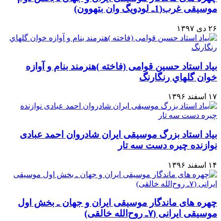
موسیقی غرب(1ـ لودویگ وان بتهوون)
۲۶ دی ۱۳۹۷
بیاد استاد حسین قوامی (فاخته )هنرمند بنام و آوازه
خوان گلهاي رنگارنگ
۱۷ اسفند ۱۳۹۶
بیاد استاد بزرگ موسیقی ایران شادروان احمد عبادی
نوازنده چیره دست سه تار
۱۴ اسفند ۱۳۹۶
چهره های ماندگار موسیقی ایران و جهان ـ بخش اول
موسیقی ایرانی (۷ـ روح‌الله خالقی)