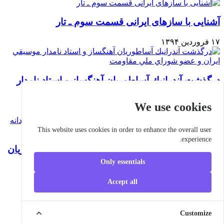
آشنایی با سازهای ایرانی قسمت سوم ـ تار
۱۷ فروردین ۱۳۹۴
درگذشت آندرانيك آساطوريان آهنگساز و استاد نامدار
موسيقي ايران و عضو شوراي ملي مقاومت
We use cookies
۰۴ اسفند ۱۳۹۳
This website uses cookies in order to enhance the overall user
experience.
آهنگساز و استاد برجسته موسيقى، آندرانيك آساطوريان
جاودانه شد
Only essentials
۰۳ اسفند ۱۳۹۳
Accept all
Copyright ©
2026 Iran-Spring.
Customize
All rights reserved.