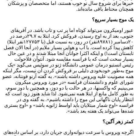
خبرها برای شروع سال نو خوب هستند، اما متخصصان و پزشکان
همچنان محتاط باقی مانده‌اند.
یک موج بسیار سریع؟
عبور اومیکرون می‌تواند کوتاه اما پر تب و تاب باشد. در آفریقای
جنوبی، بعد از به اوج رسیدن، فروکش کرد. ابتلا به ۲۹.۷درصد در
۲۰دسامبر (۸۹۷۸۱نفر) در روز، به نسبت قبل (با ۱۲۷۷۵۳نفر ابتلا)
کاهش پیدا کرده است. با آب و هوایی بسیار ملایم (در آنجا الان فصل
تابستان است!) و اینکه اکثرا جوانان آنجا مبتلا شدند و در عین حال
بسیار سخت است که با فرانسه مقایسه شود. آنتوآن فلاحولت
رئیس انستیو درمان عمومی دانشگاه ژنو در سوئیس می‌گوید «یک
موج به‌طور خودبخودی دلیلی بر فروکش کردن آن نیست، مگر اینکه
همه مصونیت علیه ویروس داشته باشند». به گفته آرنو فونتانه، عضو
شورای علوم و دانشمندان فرانسه «در مورد ویروس میکرون
می‌بینیم که واکسنها، در هر حالت با دو دوز، و همچنین با دوز سوم،
به طور کامل مانع از ابتلا همه نمی‌شود. لذا شاید هنوز زود است که
انتظار پایان ناگهانی این موج را داشته باشیم». به گفته وی در
فرانسه «اوج شمار مبتلایان باید اواسط ژانویه باشد» و «اوج بستری
شده‌ها می‌تواند یک هفته بعد باشد».
کمتر زهر آگین؟
اگرچه ویروس با سرعت دیوانه‌واری جریان دارد، بر اساس داده‌های