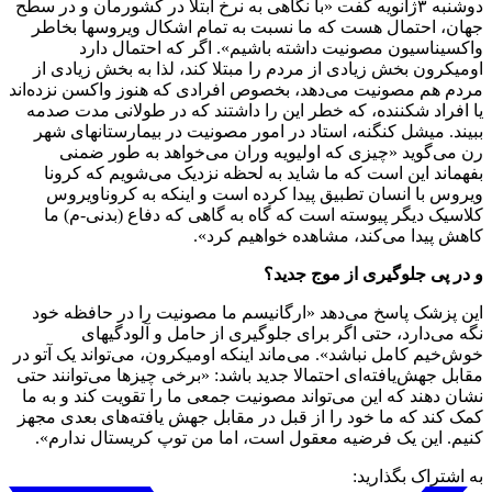
دوشنبه ۳ژانویه گفت «با نگاهی به نرخ ابتلا در کشورمان و در سطح
جهان، احتمال هست که ما نسبت به تمام اشکال ویروسها بخاطر
واکسیناسیون مصونیت داشته باشیم». اگر که احتمال دارد
اومیکرون بخش زیادی از مردم را مبتلا کند، لذا به بخش زیادی از
مردم هم مصونیت می‌دهد، بخصوص افرادی که هنوز واکسن نزده‌اند
یا افراد شکننده، که خطر این را داشتند که در طولانی مدت صدمه
ببیند. میشل کنگنه، استاد در امور مصونیت در بیمارستانهای شهر
رن می‌گوید «چیزی که اولیویه وران می‌خواهد به طور ضمنی
بفهماند این است که ما شاید به لحظه نزدیک می‌شویم که کرونا
ویروس با انسان تطبیق پیدا کرده است و اینکه به کروناویروس
کلاسیک دیگر پیوسته است که گاه به گاهی که دفاع (بدنی-م) ما
کاهش پیدا می‌کند، مشاهده خواهیم کرد».
و در پی جلوگیری از موج جدید؟
این پزشک پاسخ می‌دهد «ارگانیسم ما مصونیت را در حافظه خود
نگه می‌دارد، حتی اگر برای جلوگیری از حامل و آلودگیهای
خوش‌خیم کامل نباشد». می‌ماند اینکه اومیکرون، می‌تواند یک آتو در
مقابل جهش‌یافته‌ای احتمالا جدید باشد: «برخی چیزها می‌توانند حتی
نشان دهند که این می‌تواند مصونیت جمعی ما را تقویت کند و به ما
کمک کند که ما خود را از قبل در مقابل جهش یافته‌های بعدی مجهز
کنیم. این یک فرضیه معقول است، اما من توپ کریستال ندارم».
به اشتراک بگذارید: