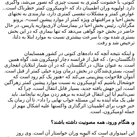
کنونی، با خشونت کمتری به نسبت چیزی که تصور می‌شد، واگیری
دارد. اولیویه وران اطمینان داد که «اومیکرون کمتر خطرناک است...
عوارض کمتر و مشکلات تنفسی کمتری دارد، نیازمندی به تختهای
بخش احیا و مراقبتهای ویژه کمتر از موارد پیشین است». برونو
مگرابان، رئیس بخش احیا در بیمارستان لاری‌بوآزیه پاریس، در حال
حاضر در بخش خود گواهی می‌دهد که تنها بیماری که در این بخش
بستری شده بود، با سرعت بیشتری نسبت به موارد ابتلا به دلتا،
ترخیص شد و رفت.
و اینکه نتیجه آنچه که داده‌های کنونی در کشور همسایمان
(انگلستان-م) ، که قبل از فرانسه دچار اومیکرون شد، گواه همین
است. به عنوان مثال، در انگلستان، که در آن شمار ابتلایان انفجاری
است، بستری‌شدگان در بخش درمان ویژه خیلی کمتر از قبل است.
آنتوآن فلاحولت پیش‌بینی می‌کند که «هنوز یک کم زود است که
خوشحال باشیم که اومیکرون به نسبت موارد پیشین کمتر زهرآگین
است، این جهش یافته جدید، بسیار قابل انتقال است، چرا که
نمی‌دانیم آیا این انتقال فزاینده به برهم زدن موازنه نیانجامد. باید
طی یک ماه آینده به این مسئله جواب نهایی را داد». تا آن زمان یک
خبر خوب برای اطمینان: اثرگذاری واکسنها علیه اشکال مهم از
جمله اومیکرون، است.
و، هنگام ورود، همه مصونیت داشته باشند؟
این امیدواری است که الیویه وران خواستار آن است. وی روز